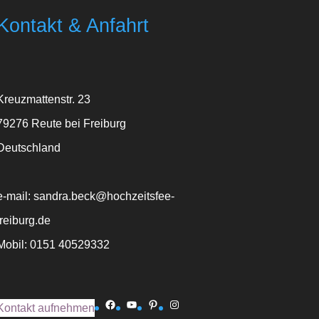
Kontakt & Anfahrt
Kreuzmattenstr. 23
79276 Reute bei Freiburg
Deutschland
e-mail: sandra.beck@hochzeitsfee-
freiburg.de
Mobil: 0151 40529332
Facebook
YouTube
Pinterest
Instagram
Kontakt aufnehmen