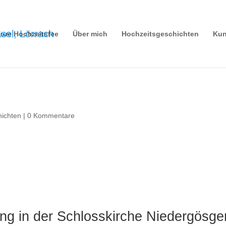
ure Hochzeitsfee
Über mich
Hochzeitsgeschichten
Kun
hichten
|
0 Kommentare
ung in der Schlosskirche Niedergösge