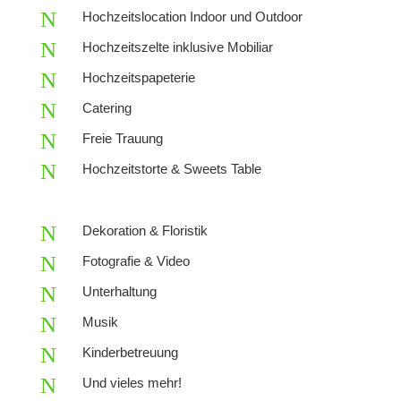
N
Hochzeitslocation Indoor und Outdoor
N
Hochzeitszelte inklusive Mobiliar
N
Hochzeitspapeterie
N
Catering
N
Freie Trauung
N
Hochzeitstorte & Sweets Table
N
Dekoration & Floristik
N
Fotografie & Video
N
Unterhaltung
N
Musik
N
Kinderbetreuung
N
Und vieles mehr!