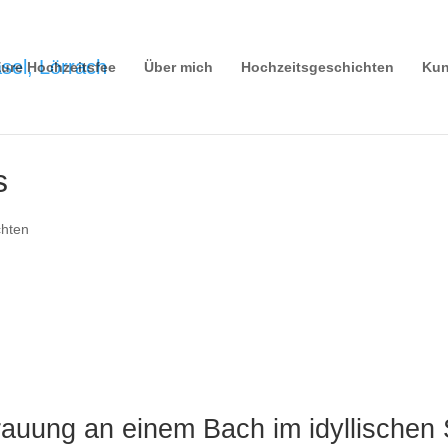
ure Hochzeitsfee
Über mich
Hochzeitsgeschichten
Kun
s
chten
rauung an einem Bach im idyllische