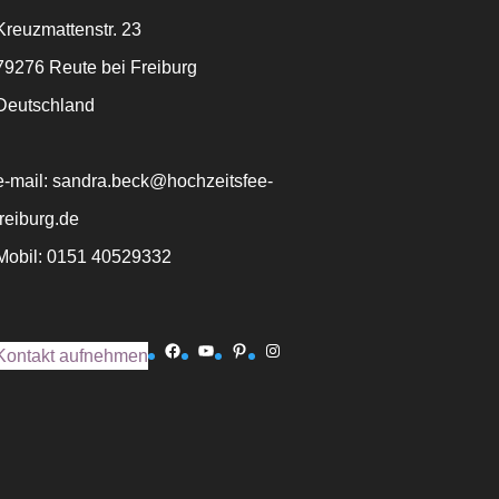
Kreuzmattenstr. 23
79276 Reute bei Freiburg
Deutschland
e-mail: sandra.beck@hochzeitsfee-
freiburg.de
Mobil: 0151 40529332
Facebook
YouTube
Pinterest
Instagram
Kontakt aufnehmen