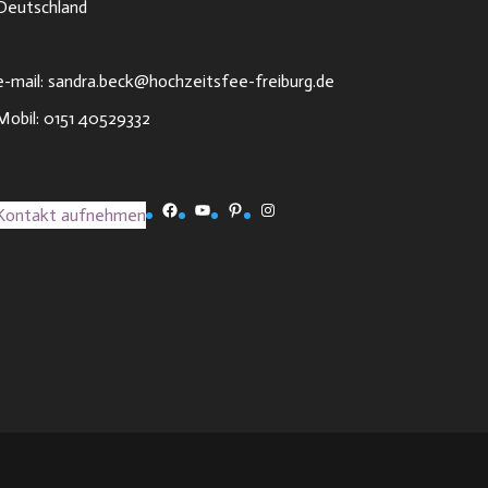
Deutschland
e-mail: sandra.beck@hochzeitsfee-freiburg.de
Mobil: 0151 40529332
Facebook
YouTube
Pinterest
Instagram
Kontakt aufnehmen