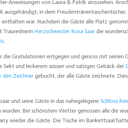
leiter-Anweisungen von Laura & Patrik anzusehen. Ans
ck ausgehändigt, in dem Freudentränentaschentücher,
ie enthalten war. Nachdem die Gäste alle Platz geno
lt Traurednerin
Herzschwester Rosa Saar
die wundersch
is
.
r die Gratulationen entgegen und genoss mit seinen
s Sekt und leckerem süssen und salzigen Gebäck der
D
y den Zeichner
gebucht, der alle Gäste zeichnete. Die
paar und seine Gäste in das nahegelegene
Schloss Rei
 wurden. Bei schönstem Wetter genossen alle die w
arry wieder die Gäste. Die Tische im Bankettsaal hatt