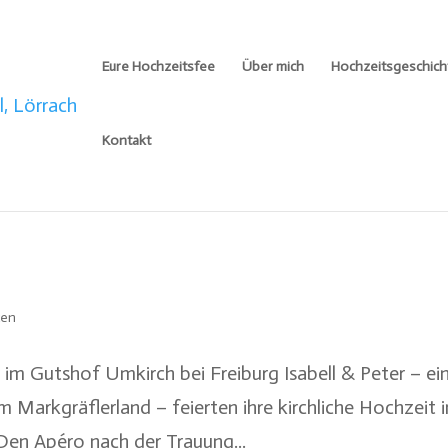
Eure Hochzeitsfee
Über mich
Hochzeitsgeschich
Kontakt
ten
 im Gutshof Umkirch bei Freiburg Isabell & Peter – ei
Markgräflerland – feierten ihre kirchliche Hochzeit i
 Den Apéro nach der Trauung...